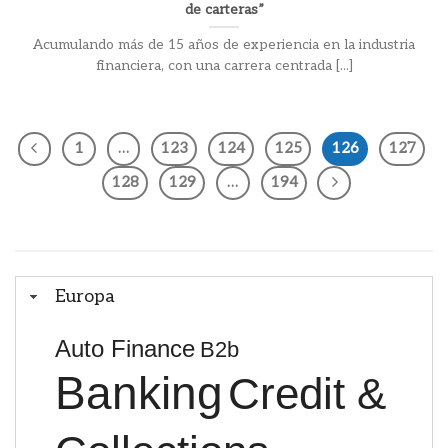
de carteras”
Acumulando más de 15 años de experiencia en la industria
financiera, con una carrera centrada [...]
1
…
123
124
125
126
127
128
129
…
194
Europa
Auto Finance
B2b
Banking
Credit &