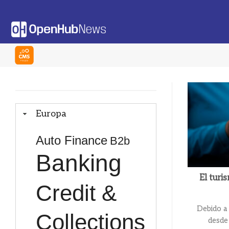
Saltar
al
contenido
Europa
Auto Finance
B2b
Banking
El turi
Credit &
Debido a 
Collections
desde 