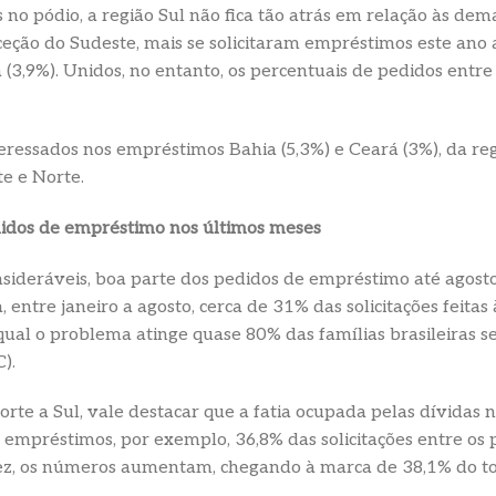
 pódio, a região Sul não fica tão atrás em relação às demai
ção do Sudeste, mais se solicitaram empréstimos este ano 
 (3,9%). Unidos, no entanto, os percentuais de pedidos entre
eressados nos empréstimos Bahia (5,3%) e Ceará (3%), da reg
e e Norte.
didos de empréstimo nos últimos meses
consideráveis, boa parte dos pedidos de empréstimo até agos
a, entre janeiro a agosto, cerca de 31% das solicitações fei
ual o problema atinge quase 80% das famílias brasileiras 
).
orte a Sul, vale destacar que a fatia ocupada pelas dívidas
 empréstimos, por exemplo, 36,8% das solicitações entre os 
vez, os números aumentam, chegando à marca de 38,1% do to