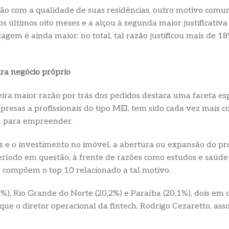
o com a qualidade de suas residências, outro motivo comum 
s últimos oito meses e a alçou à segunda maior justificativa
tagem é ainda maior: no total, tal razão justificou mais de 1
ra negócio próprio
eira maior razão por trás dos pedidos destaca uma faceta esp
presas a profissionais do tipo MEI, tem sido cada vez mais 
ca para empreender.
as e o investimento no imóvel, a abertura ou expansão do pró
 período em questão, à frente de razões como estudos e saúd
 compõem o top 10 relacionado a tal motivo.
%), Rio Grande do Norte (20,2%) e Paraíba (20,1%), dois em 
que o diretor operacional da fintech, Rodrigo Cezaretto, as