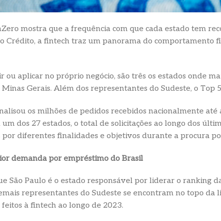
nZero mostra que a frequência com que cada estado tem rec
o Crédito, a fintech traz um panorama do comportamento fin
ir ou aplicar no próprio negócio, são três os estados onde m
e Minas Gerais. Além dos representantes do Sudeste, o Top 
 analisou os milhões de pedidos recebidos nacionalmente at
 um dos 27 estados, o total de solicitações ao longo dos últ
or diferentes finalidades e objetivos durante a procura por
aior demanda por empréstimo do Brasil
e São Paulo é o estado responsável por liderar o ranking 
demais representantes do Sudeste se encontram no topo da li
feitos à fintech ao longo de 2023.