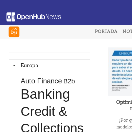
Saltar
al
contenido
PORTADA
NOT
Europa
Auto Finance
B2b
Banking
Optimi
Credit &
¿Por q
Collections
modelos