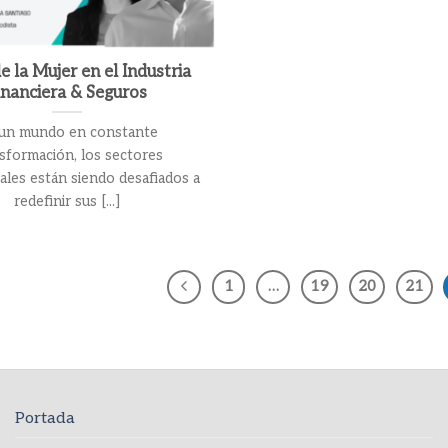
de la Mujer en el Industria
inanciera & Seguros
un mundo en constante
sformación, los sectores
ales están siendo desafiados a
redefinir sus [...]
1
…
19
20
21
Portada