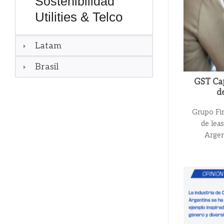
Sostenibilidad
Utilities & Telco
Latam
Brasil
GST Cap
d
Grupo Fin
de lea
Argen