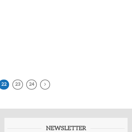
22
23
24
NEWSLETTER