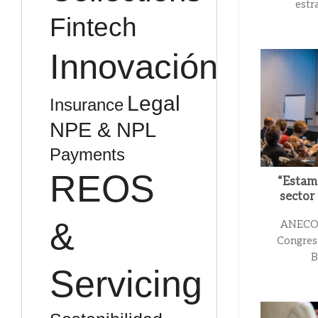
estra
Fintech
Innovación
Legal
Insurance
NPE & NPL
Payments
REOS
“Estamo
sector
&
ANECOP 
Congreso
B
Servicing