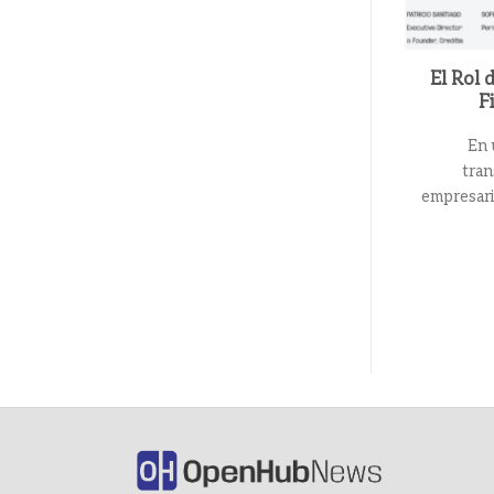
El Rol 
F
En 
tran
empresari