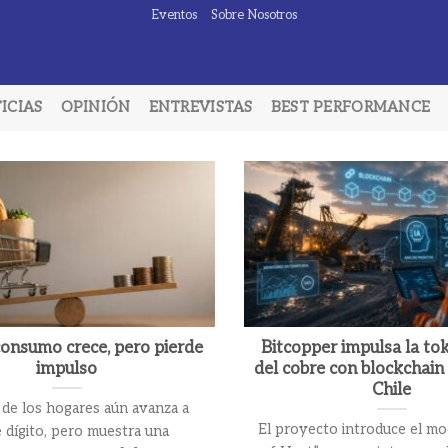
Eventos
Sobre Nosotros
ICIAS
OPINIÓN
ENTREVISTAS
BEST PERFORMANCE
 consumo crece, pero pierde
Bitcopper impulsa la to
impulso
del cobre con blockchain
Chile
 de los hogares aún avanza a
El proyecto introduce el m
 dígito, pero muestra una