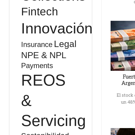
Fintech
Innovación
Legal
Insurance
NPE & NPL
Payments
REOS
Fuert
Argen
&
El stock 
un 48%
Servicing