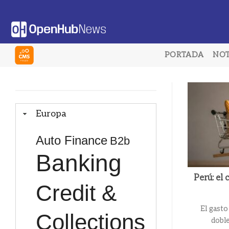
Saltar
al
contenido
PORTADA
NOT
Europa
Auto Finance
B2b
Banking
Perú: el
Credit &
El gasto
Collections
doble