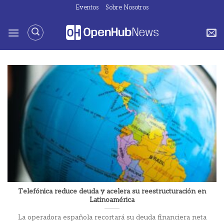
Saltar
Eventos
Sobre Nosotros
al
contenido
Telefónica reduce deuda y acelera su reestructuración en
Latinoamérica
La operadora española recortará su deuda financiera neta