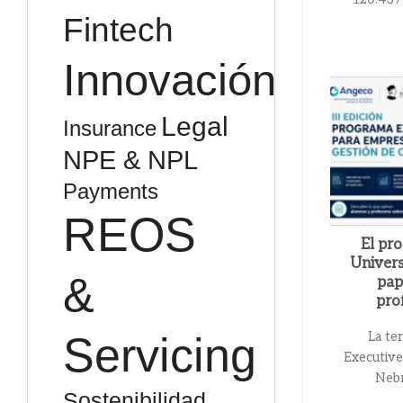
Fintech
Innovación
Legal
Insurance
NPE & NPL
Payments
REOS
El pr
Univers
&
pap
pro
La te
Servicing
Executiv
Nebri
Sostenibilidad