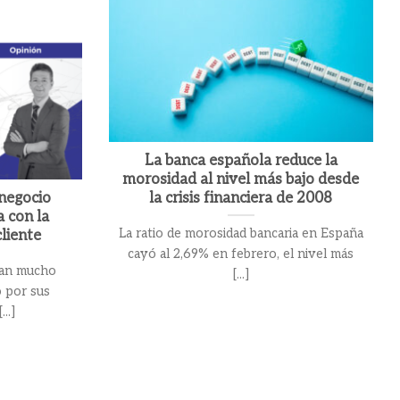
La banca española reduce la
morosidad al nivel más bajo desde
 negocio
la crisis financiera de 2008
 con la
La ratio de morosidad bancaria en España
liente
cayó al 2,69% en febrero, el nivel más
evan mucho
[...]
o por sus
..]