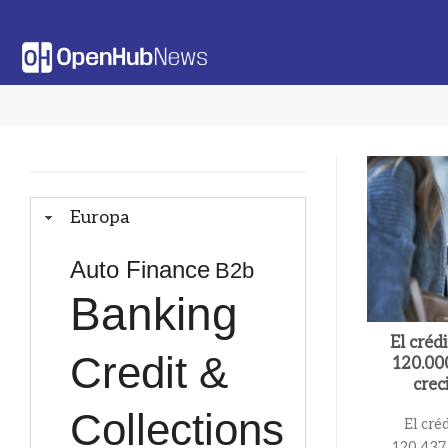
Saltar
al
contenido
Europa
Auto Finance
B2b
Banking
El créd
Credit &
120.00
crec
Collections
El cré
120.437 