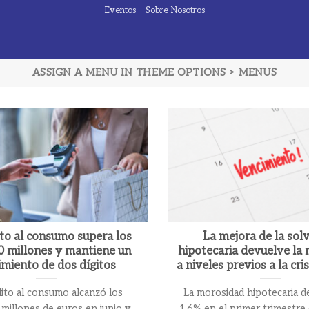
Eventos
Sobre Nosotros
ASSIGN A MENU IN THEME OPTIONS > MENUS
ito al consumo supera los
La mejora de la sol
0 millones y mantiene un
hipotecaria devuelve la
imiento de dos dígitos
a niveles previos a la cri
dito al consumo alcanzó los
La morosidad hipotecaria d
millones de euros en junio y
1,6% en el primer trimestre