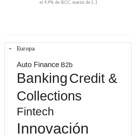
el 9,9% de BCC, matriz de [...]
Europa
Auto Finance
B2b
Banking
Credit &
Collections
Fintech
Innovación