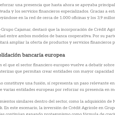
 reforzar una presencia que hasta ahora se apoyaba principa
rivada y los servicios financieros especializados. Gracias a e
oyándose en la red de cerca de 1.000 oficinas y los 3,9 mill
rupo Cajamar, destacó que la incorporación de Crédit Agric
nidad entre ambos modelos de banca cooperativa. Por su part
itará ampliar la oferta de productos y servicios financieros 
olidación bancaria europea
el que el sector financiero europeo vuelve a debatir sobre
nterizas que permitan crear entidades con mayor capacidad p
 constituye una fusión, sí representa un paso relevante en 
de varias entidades europeas por reforzar su presencia en m
ientos similares dentro del sector, como la adquisición de
En este escenario, la inversión de Crédit Agricole en Grupo
tarias continúan ganando protagonismo como fórmula de crec