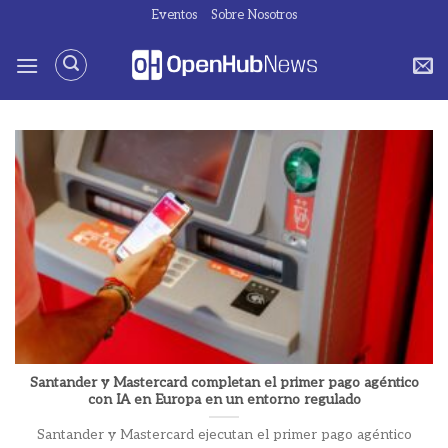
Saltar
Eventos
Sobre Nosotros
al
contenido
Santander y Mastercard completan el primer pago agéntico
con IA en Europa en un entorno regulado
Santander y Mastercard ejecutan el primer pago agéntico