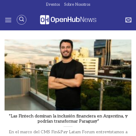
Saltar
Eventos
Sobre Nosotros
al
contenido
“Las Fintech dominan la inclusión financiera en Argentina, y
podrían transformar Paraguay”
En el marco del CMS Fin&Pay Latam Forum entrevistamos a