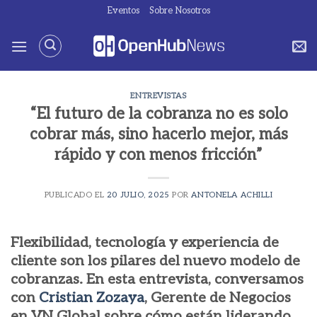
Saltar
Eventos
Sobre Nosotros
al
contenido
ENTREVISTAS
“El futuro de la cobranza no es solo
cobrar más, sino hacerlo mejor, más
rápido y con menos fricción”
PUBLICADO EL
20 JULIO, 2025
POR
ANTONELA ACHILLI
Flexibilidad, tecnología y experiencia de
cliente son los pilares del nuevo modelo de
cobranzas. En esta entrevista, conversamos
con
Cristian Zozaya
, Gerente de Negocios
en VN Global sobre cómo están liderando