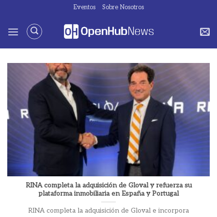
Saltar
Eventos
Sobre Nosotros
al
contenido
RINA completa la adquisición de Gloval y refuerza su
plataforma inmobiliaria en España y Portugal
RINA completa la adquisición de Gloval e incorpora