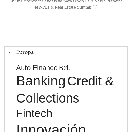
En una entrevista exclusiva para Open Hub News, durante
el NPLs & Real Estate Summit [...]
Europa
Auto Finance
B2b
Banking
Credit &
Collections
Fintech
Innovación