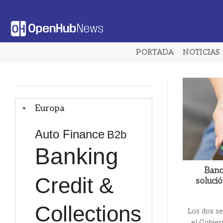
Saltar
al
contenido
PORTADA
NOTICIAS
Europa
Auto Finance
B2b
Banking
Banc
Credit &
solució
Collections
Los dos se
el Gobier