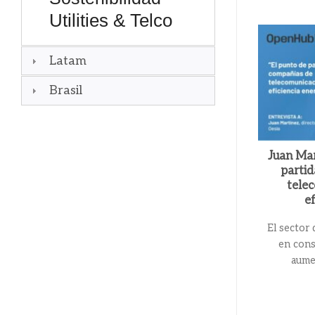
Utilities & Telco
Latam
Brasil
Juan Mar
partid
telec
e
El sector 
en cons
aumen