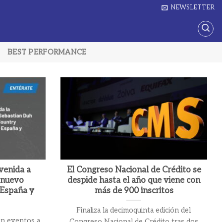
NEWSLETTER
BEST PERFORMANCE
venida a
El Congreso Nacional de Crédito se
 nuevo
despide hasta el año que viene con
España y
más de 900 inscritos
Finaliza la decimoquinta edición del
en eventos a
Congreso Nacional de Crédito tras dos