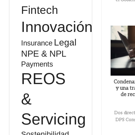
Fintech
Innovación
Legal
Insurance
NPE & NPL
Payments
REOS
Condenan
y una t
&
de re
Dos direc
Servicing
DPS Cons
Sostenibilidad