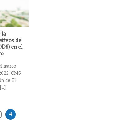
 la
etivos de
ODS) en el
ro
el marco
 2022, CMS
ón de El
..]
4