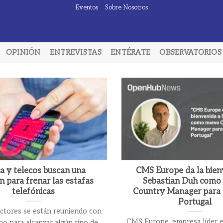
Eventos
Sobre Nosotros
OPINIÓN
ENTREVISTAS
ENTÉRATE
OBSERVATORIOS
a y telecos buscan una
CMS Europe da la bien
n para frenar las estafas
Sebastian Duh como
telefónicas
Country Manager para 
Portugal
ctores se están reuniendo con
CMS Europe, empresa líder 
no para alcanzar algún tipo de