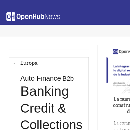
Saltar
al
contenido
Europa
Auto Finance
B2b
Banking
La nuev
Credit &
constru
d
Collections
La compe
cada vez