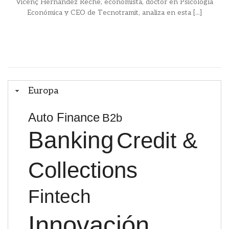
Vicenç Hernández Reche, economista, doctor en Psicología
Económica y CEO de Tecnotramit, analiza en esta [...]
Europa
Auto Finance
B2b
Banking
Credit &
Collections
Fintech
Innovación