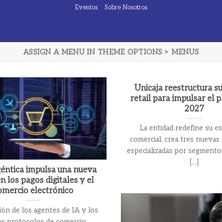
Eventos
Sobre Nosotros
ASSIGN A MENU IN THEME OPTIONS > MENUS
Unicaja reestructura s
retail para impulsar el 
2027
La entidad redefine su e
comercial, crea tres nuevas
especializadas por segmento
[...]
géntica impulsa una nueva
n los pagos digitales y el
omercio electrónico
ión de los agentes de IA y los
s protocolos de comercio