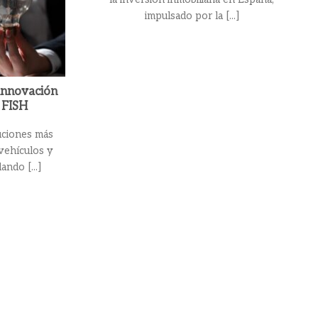
impulsado por la [...]
innovación
 FISH
uciones más
vehículos y
ando [...]