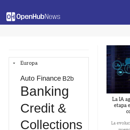
Saltar
al
contenido
Europa
Auto Finance
B2b
Banking
La IA a
Credit &
etapa e
c
Collections
La evoluc
nuevo