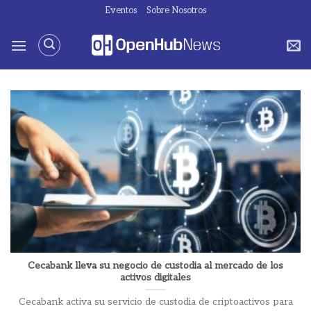
Saltar
Eventos
Sobre Nosotros
al
contenido
Cecabank lleva su negocio de custodia al mercado de los
activos digitales
Cecabank activa su servicio de custodia de criptoactivos para