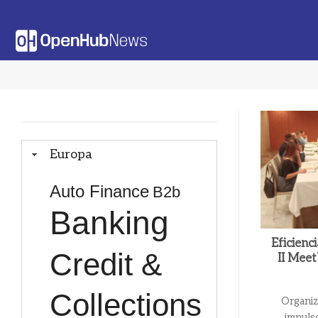
Saltar
al
contenido
Europa
Auto Finance
B2b
Banking
Eficienci
Credit &
II Mee
Collections
Organi
impuls