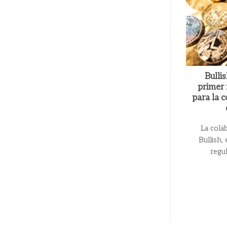
Bulli
primer
para la 
La cola
Bullish,
regul