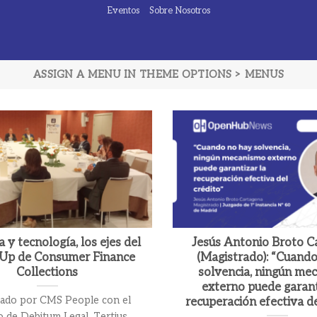
Eventos
Sobre Nosotros
ASSIGN A MENU IN THEME OPTIONS > MENUS
a y tecnología, los ejes del
Jesús Antonio Broto C
tUp de Consumer Finance
(Magistrado): “Cuand
Collections
solvencia, ningún me
externo puede garant
zado por CMS People con el
recuperación efectiva de
o de Debitum Legal, Tertius