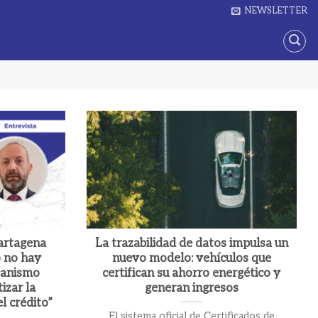
NEWSLETTER
artagena
La trazabilidad de datos impulsa un
o no hay
nuevo modelo: vehículos que
canismo
certifican su ahorro energético y
izar la
generan ingresos
l crédito”
El sistema oficial de Certificados de