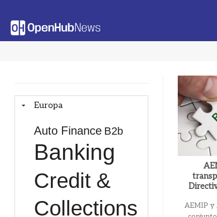
Saltar
al
contenido
Europa
Auto Finance
B2b
Banking
AEM
Credit &
transp
Directi
Collections
AEMIP y A
conjunto