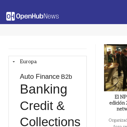
Saltar
al
contenido
Europa
Auto Finance
B2b
Banking
El NP
Credit &
edición
netw
Collections
Organiza
foro re