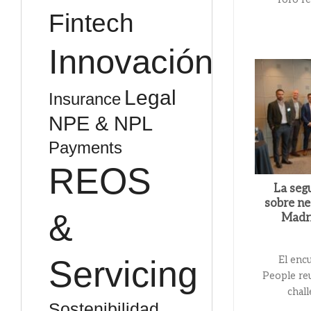
Fintech
Innovación
Legal
Insurance
NPE & NPL
Payments
REOS
La seg
sobre ne
&
Madri
El enc
Servicing
People re
chall
Sostenibilidad