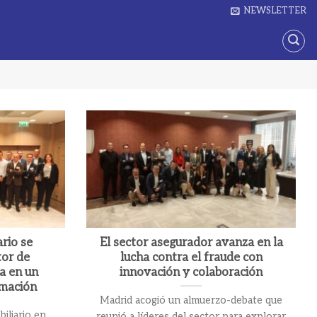
NEWSLETTER
ario se
El sector asegurador avanza en la
or de
lucha contra el fraude con
ia en un
innovación y colaboración
mación
Madrid acogió un almuerzo-debate que
iliario en
reunió a líderes del sector para explorar