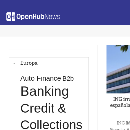
Saltar
al
contenido
Europa
Auto Finance
B2b
Banking
ING irr
Credit &
española
Collections
ING li
Singular B