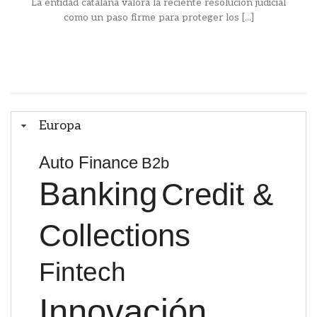
La entidad catalana valora la reciente resolución judicial
como un paso firme para proteger los [...]
Europa
Auto Finance
B2b
Banking
Credit &
Collections
Fintech
Innovación