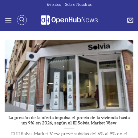
Saltar
Eventos
Sobre Nosotros
al
contenido
La presión de la oferta impulsa el precio de la vivienda hasta
un 9% en 2026, según el III Solvia Market View
El III Solvia Market View prevé subidas del 6% al 9% en el