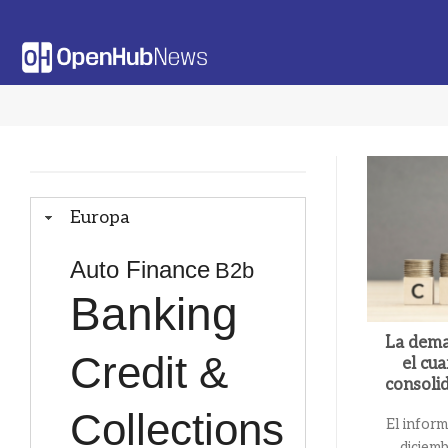
Saltar
al
contenido
Europa
Auto Finance
B2b
Banking
La dema
Credit &
el cu
consoli
Collections
El inform
diciem