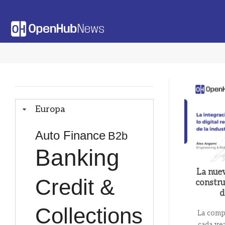
Saltar
al
contenido
Europa
Auto Finance
B2b
Banking
La nuev
Credit &
constru
d
Collections
La compe
cada vez