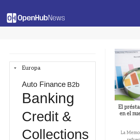
Saltar
al
contenido
Europa
Auto Finance
B2b
Banking
El prést
Credit &
en el nu
Collections
La Memor
refue