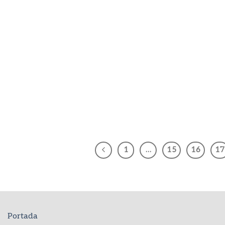
1
…
15
16
17
Portada