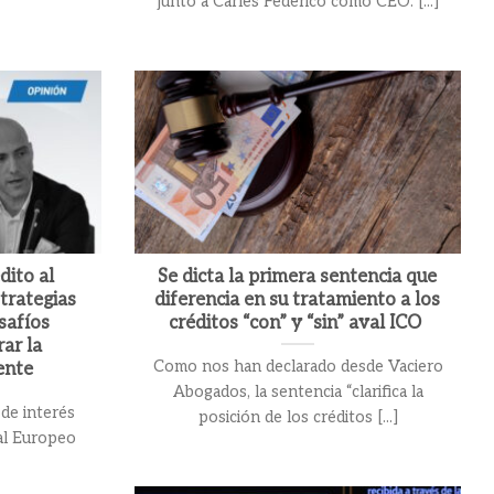
junto a Carles Federico como CEO. [...]
dito al
Se dicta la primera sentencia que
trategias
diferencia en su tratamiento a los
safíos
créditos “con” y “sin” aval ICO
ar la
Como nos han declarado desde Vaciero
ente
Abogados, la sentencia “clarifica la
 de interés
posición de los créditos [...]
al Europeo