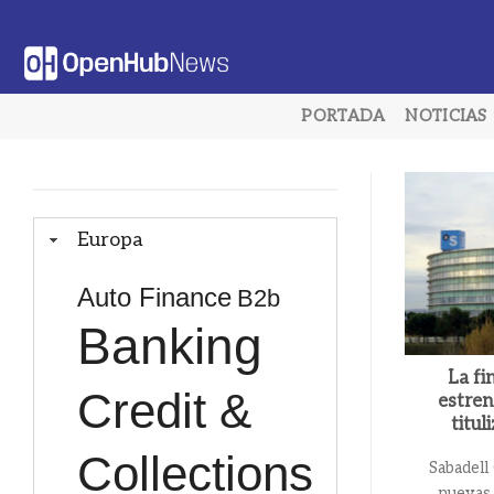
Saltar
al
contenido
PORTADA
NOTICIAS
Europa
Auto Finance
B2b
Banking
La fi
Credit &
estren
titul
Collections
Sabadell
nuevas 