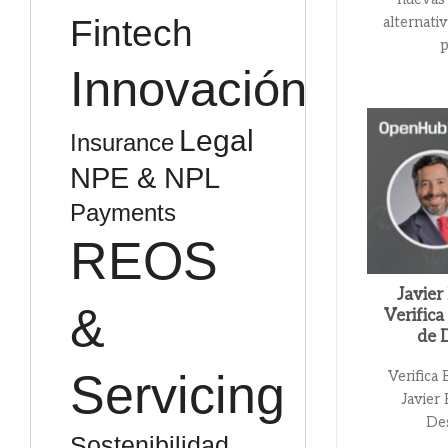
Fintech
alternati
p
Innovación
Legal
Insurance
NPE & NPL
Payments
REOS
Javier
&
Verific
de 
Servicing
Verifica
Javier
Des
Sostenibilidad