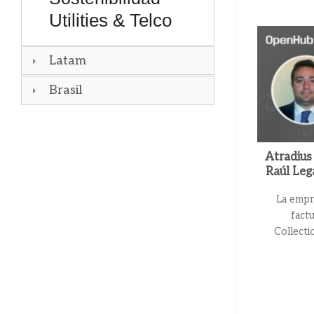
Utilities & Telco
Latam
Brasil
Atradius
Raúl Le
La empr
fact
Collecti