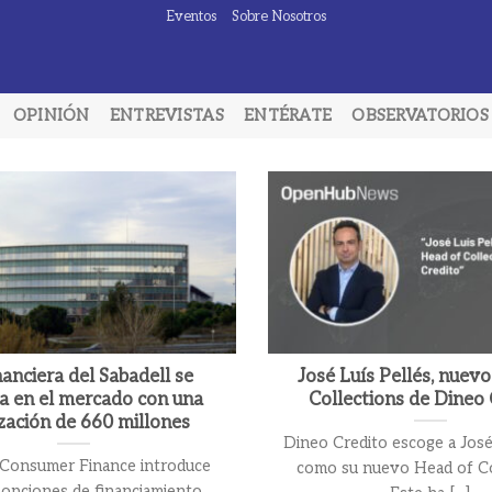
Eventos
Sobre Nosotros
OPINIÓN
ENTREVISTAS
ENTÉRATE
OBSERVATORIOS
nanciera del Sabadell se
José Luís Pellés, nuev
a en el mercado con una
Collections de Dineo 
ización de 660 millones
Dineo Credito escoge a José
 Consumer Finance introduce
como su nuevo Head of Co
opciones de financiamiento