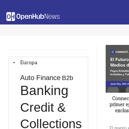
Saltar
al
contenido
Europa
Auto Finance
B2b
Banking
Connect
Credit &
primer e
exclus
Collections
El nuevo 