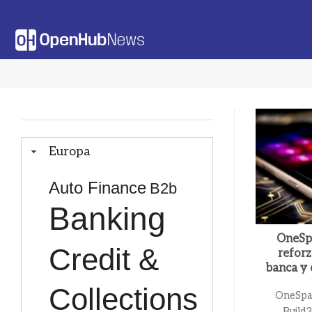
Saltar
al
contenido
Europa
Auto Finance
B2b
Banking
OneSp
Credit &
reforz
banca y 
Collections
OneSpan
Build3