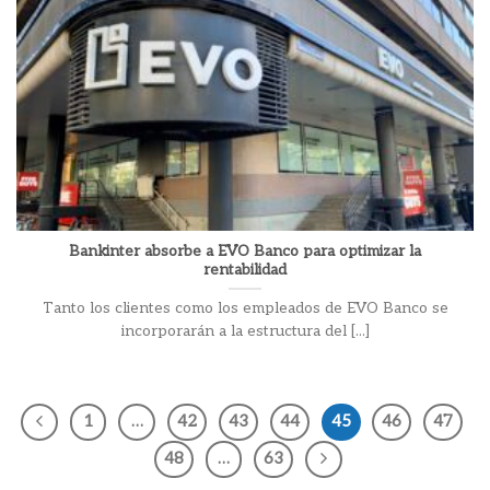
Bankinter absorbe a EVO Banco para optimizar la
rentabilidad
Tanto los clientes como los empleados de EVO Banco se
incorporarán a la estructura del [...]
1
…
42
43
44
45
46
47
48
…
63