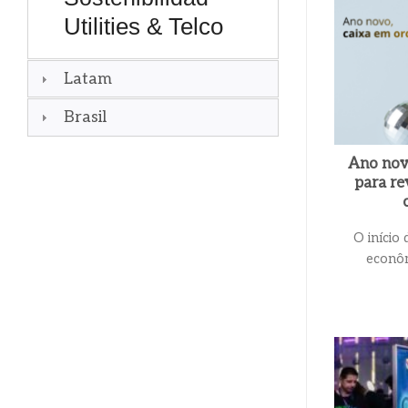
Utilities & Telco
Latam
Brasil
Ano novo
para re
O início
econôm