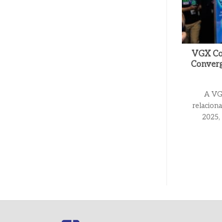
VGX Con
Converg
A VGX
relacion
2025, 