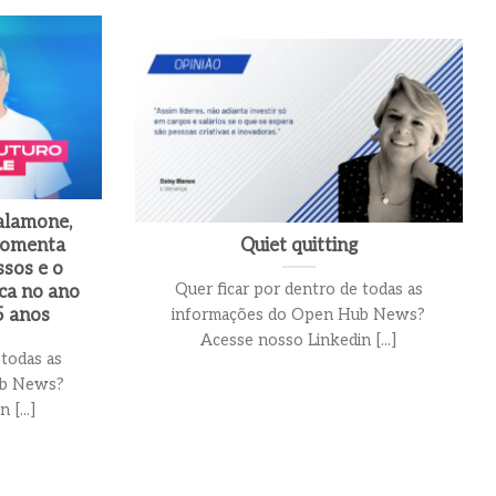
alamone,
comenta
Quiet quitting
ssos e o
Quer ficar por dentro de todas as
ca no ano
5 anos
informações do Open Hub News?
Acesse nosso Linkedin [...]
 todas as
ub News?
[...]