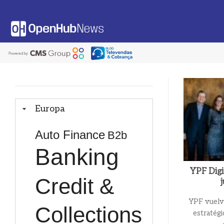
Saltar
al
contenido
Europa
Auto Finance
B2b
Banking
YPF Digi
Credit &
YPF vuelve
Collections
estratég