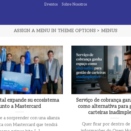
Eventos
Sobre Nosotros
ASSIGN A MENU IN THEME OPTIONS > MENUS
tal expande su ecosistema
Serviço de cobrança ga
junto a Mastercard
como alternativa para 
carteiras inadimpl
 a sorprender con una alianza
Quer ficar por dentro de
ica con Mastercard que tendrá
informações do Open H