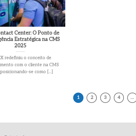
tact Center: O Ponto de
ência Estratégica na CMS
2025
 redefiniu o conceito de
amento com o cliente na CMS
posicionando-se como [...]
1
2
3
4
…