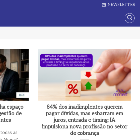
NEWSLETTER
nha espaço
84% dos inadimplentes querem
gestão de
pagar dívidas, mas esbarram em
entes
juros, entrada e timing; IA
impulsiona nova profissão no setor
 todas as
de cobrança
ub News?