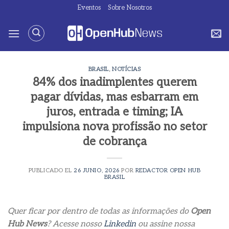
Saltar
Eventos
Sobre Nosotros
al
contenido
BRASIL
,
NOTÍCIAS
84% dos inadimplentes querem
pagar dívidas, mas esbarram em
juros, entrada e timing; IA
impulsiona nova profissão no setor
de cobrança
PUBLICADO EL
26 JUNIO, 2026
POR
REDACTOR OPEN HUB
BRASIL
Quer ficar por dentro de todas as informações do
Open
Hub News
? Acesse nosso
Linkedin
ou assine nossa