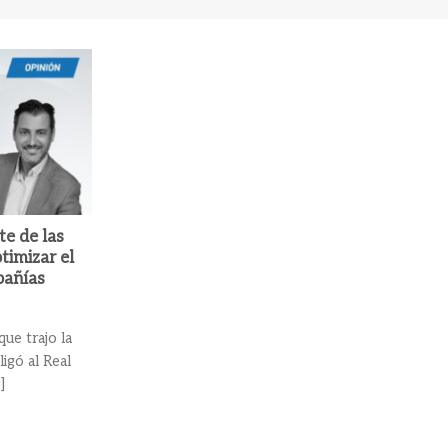
te de las
timizar el
pañías
ue trajo la
igó al Real
]