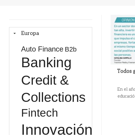
Europa
Auto Finance
B2b
Banking
Todos g
Credit &
En el añ
Collections
educació
Fintech
Innovación