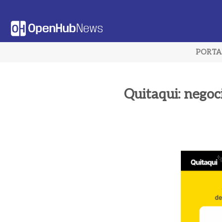
Saltar
al
contenido
PORT
Quitaqui: negoc