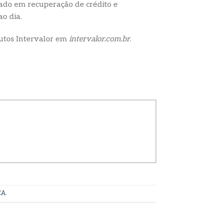
rcado em recuperação de crédito e
ao dia.
dutos Intervalor em
intervalor.com.br
.
ÇA
.