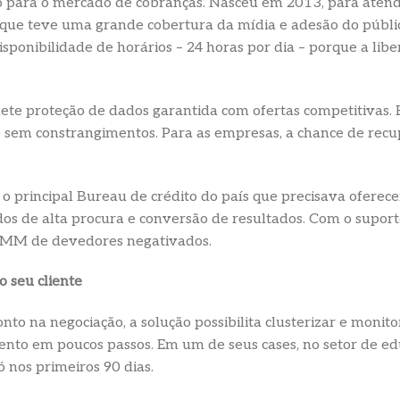
 para o mercado de cobranças. Nasceu em 2013, para atend
que teve uma grande cobertura da mídia e adesão do público
isponibilidade de horários – 24 horas por dia – porque a lib
ete proteção de dados garantida com ofertas competitivas. E
sem constrangimentos. Para as empresas, a chance de recup
 o principal Bureau de crédito do país que precisava oferec
odos de alta procura e conversão de resultados. Com o supor
0MM de devedores negativados.
o seu cliente
nto na negociação, a solução possibilita clusterizar e monito
ento em poucos passos. Em um de seus cases, no setor de edu
nos primeiros 90 dias.