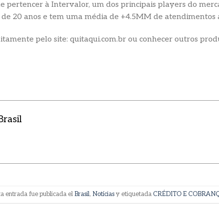
 de pertencer à Intervalor, um dos principais players do me
s de 20 anos e tem uma média de +4.5MM de atendimentos 
itamente pelo site: quitaqui.com.br ou conhecer outros pro
rasil
ta entrada fue publicada el
Brasil
,
Notícias
y etiquetada
CRÉDITO E COBRAN