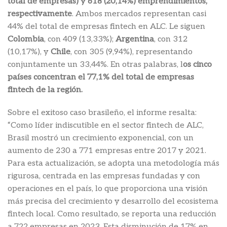
total de empresas) y 618 (20,14%) emprendimientos,
respectivamente
. Ambos mercados representan casi
44% del total de empresas fintech en ALC. Le siguen
Colombia
, con 409 (13,33%);
Argentina
, con 312
(10,17%), y
Chile
, con 305 (9,94%), representando
conjuntamente un 33,44%. En otras palabras, l
os cinco
países concentran el 77,1% del total de empresas
fintech de la región.
Sobre el exitoso caso brasileño, el informe resalta:
“Como líder indiscutible en el sector fintech de ALC,
Brasil mostró un crecimiento exponencial, con un
aumento de 230 a 771 empresas entre 2017 y 2021.
Para esta actualización, se adopta una metodología más
rigurosa, centrada en las empresas fundadas y con
operaciones en el país, lo que proporciona una visión
más precisa del crecimiento y desarrollo del ecosistema
fintech local. Como resultado, se reporta una reducción
a 722 empresas en 2023. Esta disminución de 17% en