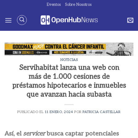
Saltar
Eventos
Sobre Nosotros
al
contenido
NOTICIAS
Servihabitat lanza una web con
más de 1.000 cesiones de
préstamos hipotecarios e inmuebles
que avanzan hacia subasta
PUBLICADO EL
11 ENERO, 2024
POR
PATRICIA CASTELLAR
Así, el
servicer
busca captar potenciales