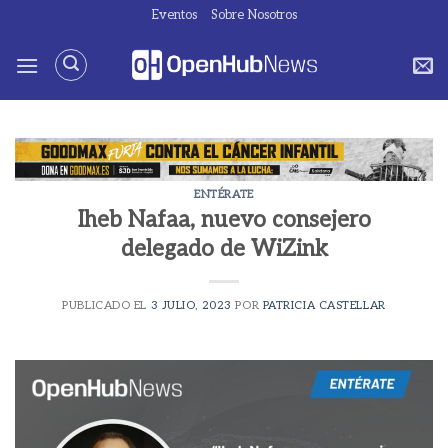
Saltar
Eventos
Sobre Nosotros
al
contenido
ENTÉRATE
Iheb Nafaa, nuevo consejero
delegado de WiZink
PUBLICADO EL
3 JULIO, 2023
POR
PATRICIA CASTELLAR