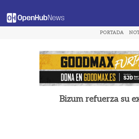
Saltar
al
contenido
PORTADA
NOT
Bizum refuerza su e