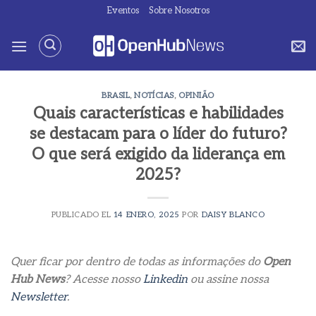
Saltar
Eventos
Sobre Nosotros
al
contenido
BRASIL
,
NOTÍCIAS
,
OPINIÃO
Quais características e habilidades
se destacam para o líder do futuro?
O que será exigido da liderança em
2025?
PUBLICADO EL
14 ENERO, 2025
POR
DAISY BLANCO
Quer ficar por dentro de todas as informações do
Open
Hub News
? Acesse nosso
Linkedin
ou assine nossa
Newsletter
.