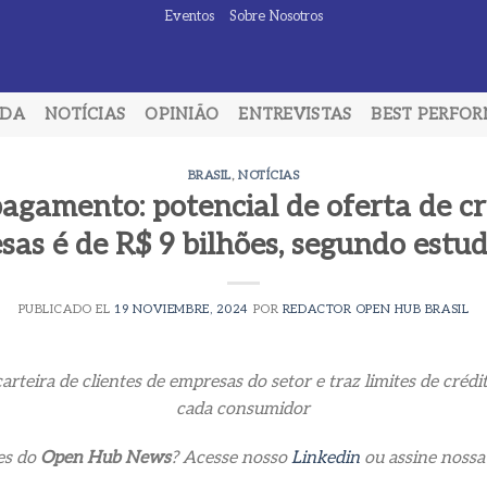
Eventos
Sobre Nosotros
ADA
NOTÍCIAS
OPINIÃO
ENTREVISTAS
BEST PERFO
BRASIL
,
NOTÍCIAS
agamento: potencial de oferta de cr
sas é de R$ 9 bilhões, segundo estu
PUBLICADO EL
19 NOVIEMBRE, 2024
POR
REDACTOR OPEN HUB BRASIL
carteira de clientes de empresas do setor e traz limites de créd
cada consumidor
es do
Open Hub News
? Acesse nosso
Linkedin
ou assine noss