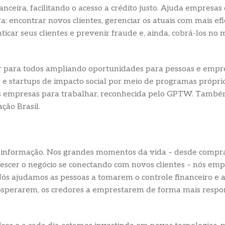
eira, facilitando o acesso a crédito justo. Ajuda empresas
a: encontrar novos clientes, gerenciar os atuais com mais efi
icar seus clientes e prevenir fraude e, ainda, cobrá-los no
r para todos ampliando oportunidades para pessoas e empres
 e startups de impacto social por meio de programas própri
empresas para trabalhar, reconhecida pelo GPTW. Também
ção Brasil.
e informação. Nos grandes momentos da vida – desde compr
crescer o negócio se conectando com novos clientes – nós e
ós ajudamos as pessoas a tomarem o controle financeiro e ac
rosperarem, os credores a emprestarem de forma mais respo