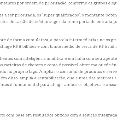
ntantes por ordem de priorização, conforme os grupos elegí
a ser priorizada, os “super qualificados”, o montante potenc
mites de cartão de crédito sugerida como porta de entrada pa
re de forma cumulativa, a parcela intermediária une os gru
tinge R$ 8 bilhões e com limite médio de cerca de R$ 6 mil r
clientes com inteligência analítica e em linha com seu apetit
s carteiras de clientes e como é possível obter maior eficiên
ando no próprio lago. Ampliar o consumo de produtos e serv
lém disso, amplia a rentabilização, que é uma das métricas a
tes é fundamental para atingir ambos os objetivos e é isso qu
ito com base em resultados obtidos com a solução integrad