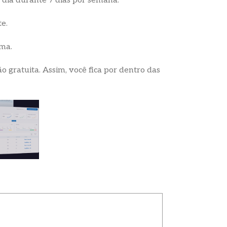
 dia durante 7 dias por semana.
e.
rma.
 gratuita. Assim, você fica por dentro das