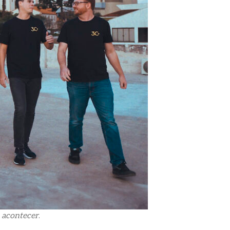
 acontecer
.