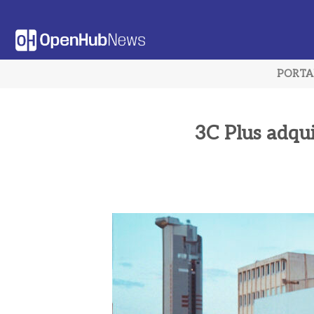
Saltar
al
contenido
PORT
3C Plus adqui