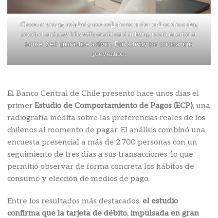
Closeup young asia lady use cellphone order online shopping
product and pay bills with credit card in living room interior at
house, Self quarantine activity, Fun activity for coronavirus
prevention.
El Banco Central de Chile presentó hace unos días el
primer
Estudio de Comportamiento de Pagos (ECP)
, una
radiografía inédita sobre las preferencias reales de los
chilenos al momento de pagar. El análisis combinó una
encuesta presencial a más de 2.700 personas con un
seguimiento de tres días a sus transacciones, lo que
permitió observar de forma concreta los hábitos de
consumo y elección de medios de pago.
Entre los resultados más destacados,
el estudio
confirma que la tarjeta de débito, impulsada en gran