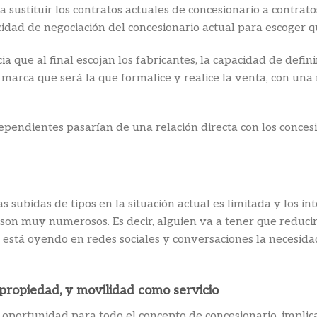
 sustituir los contratos actuales de concesionario a contrat
cidad de negociación del concesionario actual para escoger qu
que al final escojan los fabricantes, la capacidad de definir 
la marca que será la que formalice y realice la venta, con u
dependientes pasarían de una relación directa con los concesi
s subidas de tipos en la situación actual es limitada y los i
c. son muy numerosos. Es decir, alguien va a tener que reduc
e está oyendo en redes sociales y conversaciones la necesidad
propiedad, y movilidad como servicio
portunidad para todo el concepto de concesionario, implican