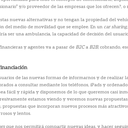
ncesionario” y/o proveedor de las empresas que los ofrecen?, 
n estas nuevas alternativas y no tengan la propiedad del veh
ción del medio de movilidad que se emplee. En un
car sharing
dría ser una ambulancia, la capacidad de decisión del usuario 
 financieras y agentes va a pasar de
B2C
a
B2B
, cobrando, e
inanciación
uarios de las nuevas formas de informarnos y de realizar la
dos a consultar mediante los teléfonos, iPads y ordenadore
 sea fácil y rápida y disponemos de lo que queremos casi in
rogresivamente estamos viendo y veremos nuevas propuestas
, propuestas que incorporan nuevos procesos más atractivos
rosos y lentos.
ws
que nos permitirá compartir nuevas ideas, y hacer segu