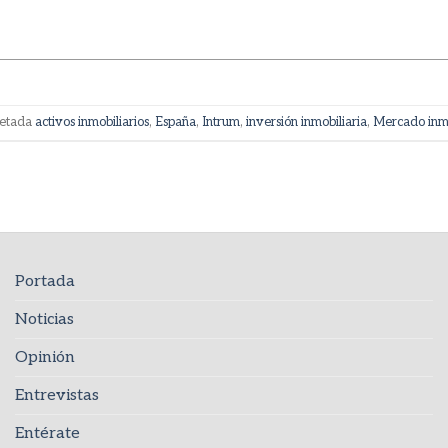
uetada
activos inmobiliarios
,
España
,
Intrum
,
inversión inmobiliaria
,
Mercado inmo
Portada
Noticias
Opinión
Entrevistas
Entérate