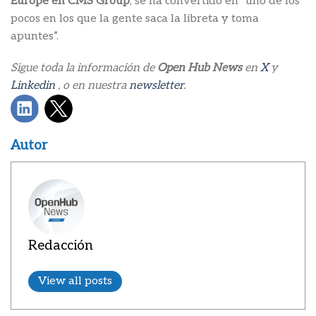
Europe en CMS Group
, se ha convertido en “uno de los
pocos en los que la gente saca la libreta y toma
apuntes”.
Sigue toda la información de
Open Hub News
en
X
y
Linkedin
, o en nuestra
newsletter
.
Autor
Redacción
View all posts