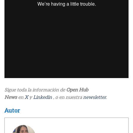
Sigue toda la información de
Open Hub
News
en
X
y
Linkedin
, o en nuestra
newsletter
.
Autor