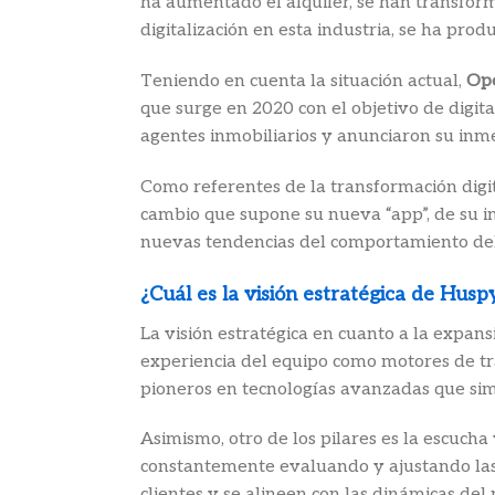
ha aumentado el alquiler, se han transfor
digitalización en esta industria, se ha pro
Teniendo en cuenta la situación actual,
Op
que surge en 2020 con el objetivo de digi
agentes inmobiliarios y anunciaron su inme
Como referentes de la transformación digit
cambio que supone su nueva “app”, de su in
nuevas tendencias del comportamiento del 
¿Cuál es la visión estratégica de Husp
La visión estratégica en cuanto a la expan
experiencia del equipo como motores de tran
pioneros en tecnologías avanzadas que simp
Asimismo, otro de los pilares es la escucha
constantemente evaluando y ajustando las e
clientes y se alineen con las dinámicas del