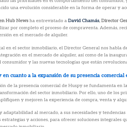
mado las prioridades en el comportamiento del consumidor, y
ducido una evolución considerable en la forma de operar y ac
en Hub News
ha entrevistado a
David Chamás
, Director G
talizar por completo el proceso de compraventa. Además, re
rsión en el mercado de alquiler.
al en el sector inmobiliario, el Director General nos habla 
tegración en el mercado de alquiler, así como de la inaugu
consumidor y las nuevas tecnologías que están revoluciona
y en cuanto a la expansión de su presencia comercial 
sión de la presencia comercial de Huspy se fundamenta en la
sformación del sector inmobiliario. Por ello, uno de los pri
lifiquen y mejoren la experiencia de compra, venta y alqui
 y adaptabilidad al mercado, a sus necesidades y tendencias ac
strategias y acciones, para ofrecer soluciones integrales q
 mercado inmobiliario.