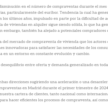
disminución en el número de compraventas durante el mes d
rias, particularmente del euríbor. Tendencia la cual ha gene
los últimos años, impulsado en parte por la dificultad de ac
 de viviendas en alquiler sigue siendo sólida, lo que ha g
Sin embargo, también ha alejado a potenciales compradores d
ra del mercado de compraventa de vivienda que los actores 
es innovadoras para satisfacer las necesidades de los cons
nda en un entorno en constante evolución y cambio.
y desequilibrio entre oferta y demanda generalizado en tod
mbas direcciones sugiriendo una aceleración o una desacel
mpraventas en Madrid durante el primer trimestre de 2024 
 nuestra cartera de clientes, tanto nacional como internacion
 para hacer eficientes los procesos de compraventa, así co